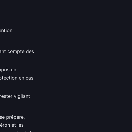
ention
enant compte des
pris un
otection en cas
rester vigilant
se prépare,
éron et les