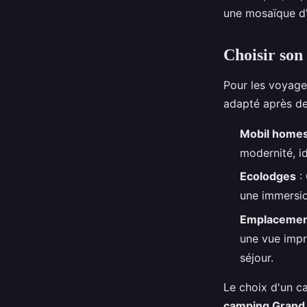
une mosaïque d
Choisir son
Pour les voyag
adapté après de
Mobil home
modernité, i
Ecolodges
: 
une immersio
Emplacement
une vue impr
séjour.
Le choix d'un c
camping Grand