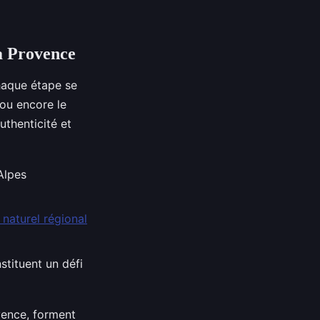
la Provence
haque étape se
 ou encore le
uthenticité et
Alpes
 naturel régional
tituent un défi
vence, forment