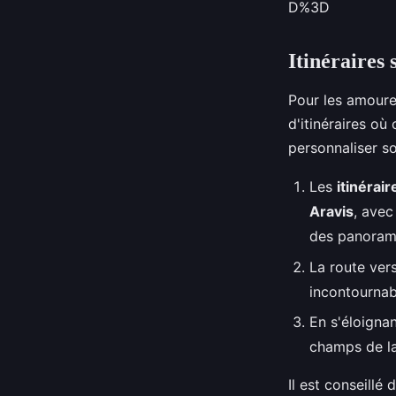
D%3D
Itinéraires
Pour les amoure
d'itinéraires où
personnaliser s
Les
itinéra
Aravis
, avec
des panorama
La route ver
incontournab
En s'éloignan
champs de la
Il est conseillé 