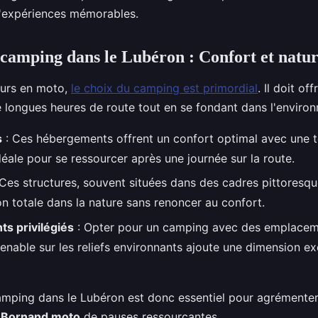
'expériences mémorables.
 camping dans le Lubéron : Confort et natu
eurs en moto,
le choix du camping est primordial
. Il doit of
 longues heures de route tout en se fondant dans l'enviro
s
: Ces hébergements offrent un confort optimal avec une 
déale pour se ressourcer après une journée sur la route.
Ces structures, souvent situées dans des cadres pittoresq
n totale dans la nature sans renoncer au confort.
s privilégiés
: Opter pour un camping avec des emplaceme
enable sur les reliefs environnants ajoute une dimension ex
amping dans le Lubéron est donc essentiel pour agrémente
 Bornand moto
de pauses ressourçantes.