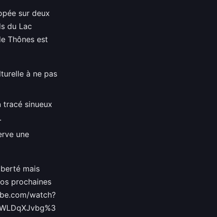
popée sur deux
ds du Lac
de Thônes est
lturelle à ne pas
n tracé sinueux
.
erve une
iberté mais
 vos prochaines
ube.com/watch?
dWLDqXJvbg%3