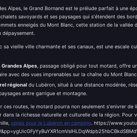
es Alpes, le Grand Bornand est le prélude parfait à une é
 chalets savoyards et ses paysages qui s'étendent des bor
mmets enneigés du Mont Blanc, cette station de la vallée 
au dépaysement.
c sa vieille ville charmante et ses canaux, est une escale cu
s Grandes Alpes
, passage obligé pour tout motard, offre u
aire avec des vues imprenables sur la chaîne du Mont Blanc
rel régional
du Lubéron, situé à une distance modérée, rés
 paysages entre garrigue et montagne.
r ces routes, le motard pourra non seulement s'enivrer de l
 dans la richesse naturelle et culturelle de la région. Pour
ille,
optez pour le Lubéron en camping
. https://www.yout
U&pp=ygUicGFyYyBuYXR1cmVsIHLDqWdpb25hbCBkdSBM