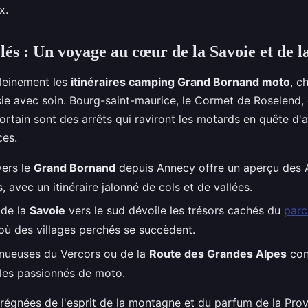
x.
clés : Un voyage au cœur de la Savoie et de 
leinement les
itinéraires camping Grand Bornand moto
, c
sie avec soin. Bourg-saint-maurice, le Cormet de Roselend,
rtain sont des arrêts qui raviront les motards en quête d'a
ces.
vers le
Grand Bornand
depuis Annecy offre un aperçu des 
 avec un itinéraire jalonné de cols et de vallées.
 de la
Savoie
vers le sud dévoile les trésors cachés du
parc
 où des villages perchés se succèdent.
inueuses du Vercors ou de la
Route des Grandes Alpes
cons
 les passionnés de moto.
régnées de l'esprit de la montagne et du parfum de la Pro