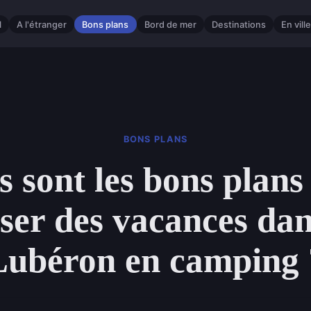
l
A l'étranger
Bons plans
Bord de mer
Destinations
En vill
BONS PLANS
s sont les bons plans
ser des vacances dan
Lubéron en camping 