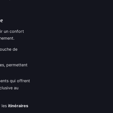
re
frir un confort
nnement.
touche de
ues, permettent
nts qui offrent
clusive au
r les
itinéraires