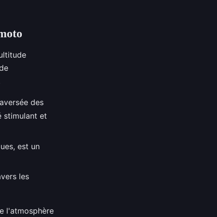
 moto
ltitude
 de
.
raversée des
 stimulant et
ues, est un
avers les
e l'atmosphère