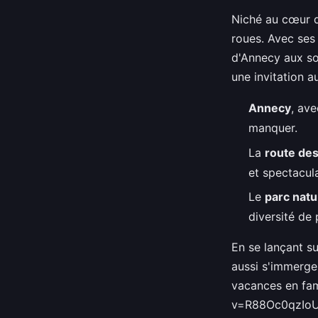
Niché au cœur d
roues. Avec ses
d'Annecy aux so
une invitation 
Annecy
, ave
manquer.
La
route de
et spectacul
Le
parc natu
diversité de
En se lançant su
aussi s'immerger
vacances en fam
v=R88Oc0qzIo