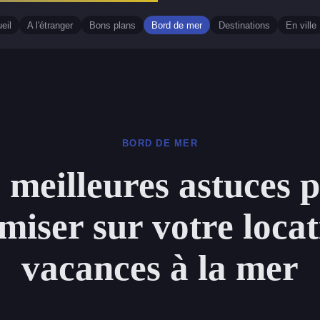
eil
A l'étranger
Bons plans
Bord de mer
Destinations
En ville
BORD DE MER
 meilleures astuces 
miser sur votre locat
vacances à la mer