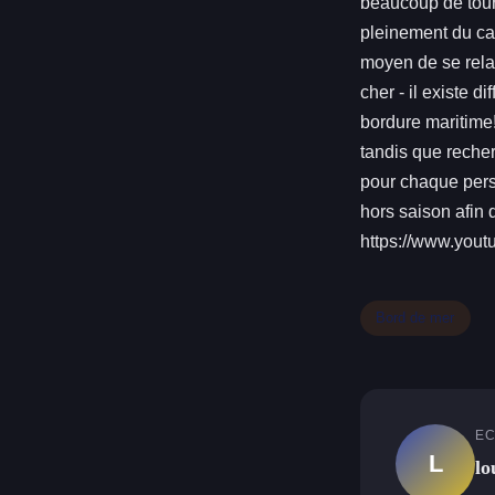
beaucoup de touri
pleinement du ca
moyen de se rela
cher - il existe d
bordure maritime!
tandis que recher
pour chaque pers
hors saison afin
https://www.you
Bord de mer
EC
L
lo