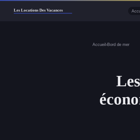
Accu
Accueil
›
Bord de mer
Les
écono