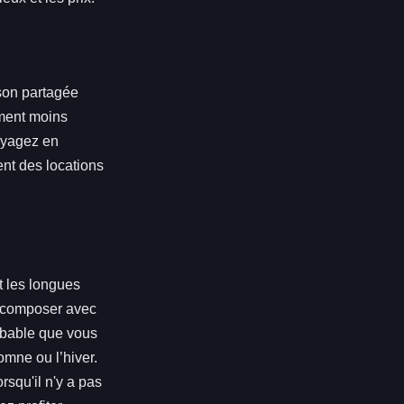
son partagée
ement moins
oyagez en
ent des locations
t les longues
 à composer avec
robable que vous
omne ou l’hiver.
rsqu'il n'y a pas