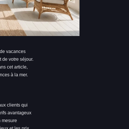
s de vacances
 de votre séjour.
s cet article,
nces à la mer.
ux clients qui
arifs avantageux
en mesure
eux et les prix.