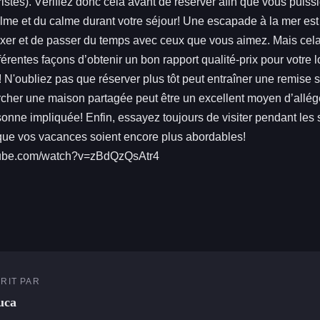
stes). Vérifiez donc cela avant de réserver afin que vous puissie
lme et du calme durant votre séjour! Une escapade à la mer est
xer et de passer du temps avec ceux que vous aimez. Mais cela 
ifférentes façons d’obtenir un bon rapport qualité-prix pour votre 
 N'oubliez pas que réserver plus tôt peut entraîner une remise s
cher une maison partagée peut être un excellent moyen d’alléger
onne impliquée! Enfin, essayez toujours de visiter pendant les
 que vos vacances soient encore plus abordables!
tube.com/watch?v=zBdQzQsAtr4
RIT PAR
uca