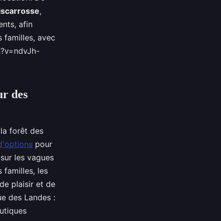
iscarrosse
,
nts, afin
 familles, avec
h?v=ndvJh-
ur des
la forêt des
d'options
pour
f sur les vagues
 familles, les
de plaisir et de
ue des Landes :
utiques