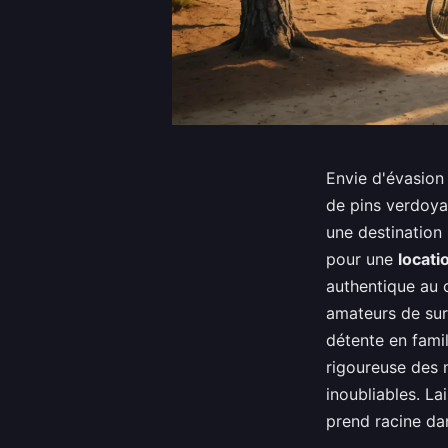
Envie d'évasion 
de pins verdoyan
une destination 
pour une
locat
authentique au 
amateurs de su
détente en famil
rigoureuse des 
inoubliables. L
prend racine da