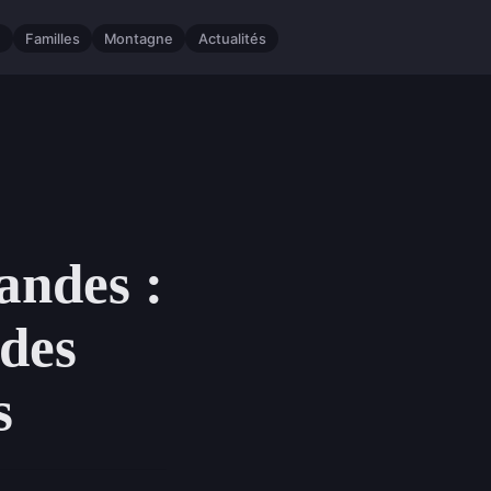
e
Familles
Montagne
Actualités
andes :
des
s