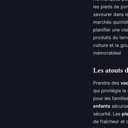
les pieds de po
savourer dans l
marchés quotidie
planifier une vi
produits du terr
culture et la g
mémorables!
Les atouts 
Prendre des
vac
qui privilégie la
pour les famill
enfants
sécurisé
sécurité. Les
pi
de fraîcheur et 