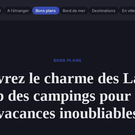
l
A l'étranger
Bons plans
Bord de mer
Destinations
En vill
BONS PLANS
rez le charme des L
p des campings pour 
vacances inoubliable