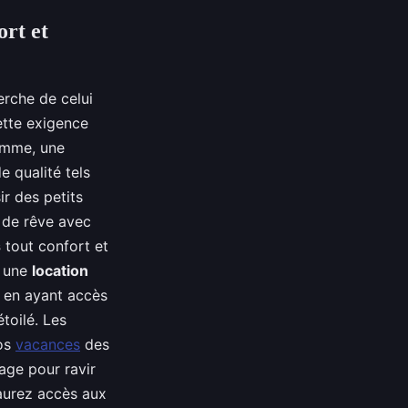
ort et
rche de celui
ette exigence
amme, une
 qualité tels
sir des petits
 de rêve avec
s
tout confort et
s une
location
 en ayant accès
étoilé. Les
vos
vacances
des
age pour ravir
 aurez accès aux