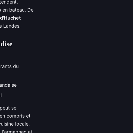
tendent.
s en bateau. De
 d'Huchet
es Landes.
dise
urants du
landaise
l
 peut se
ien compris et
uisine locale.
 l'armagnac et