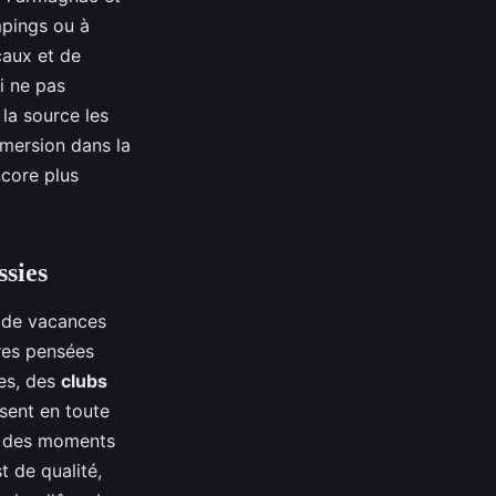
mpings ou à
caux et de
i ne pas
la source les
mmersion dans la
core plus
ssies
e de vacances
tures pensées
ées, des
clubs
usent en toute
t des moments
t de qualité,