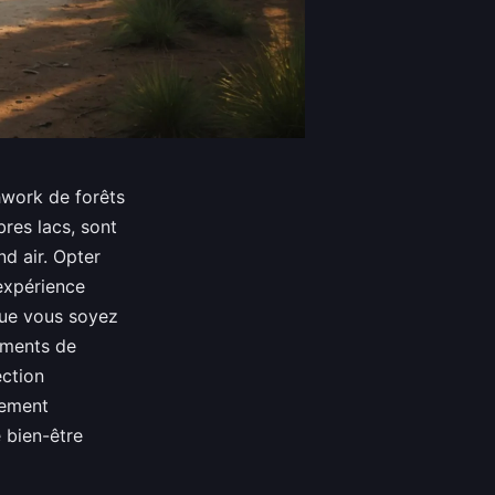
hwork de forêts
res lacs, sont
d air. Opter
expérience
Que vous soyez
oments de
ection
lement
 bien-être