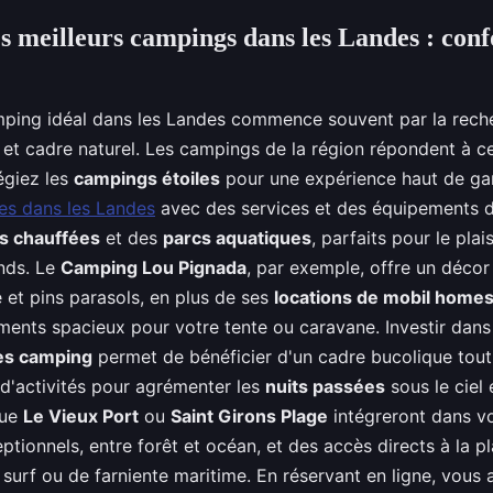
es meilleurs campings dans les Landes : conf
ping idéal dans les Landes commence souvent par la reche
t et cadre naturel. Les campings de la région répondent à c
légiez les
campings étoiles
pour une expérience haut de g
es dans les Landes
avec des services et des équipements de
es chauffées
et des
parcs aquatiques
, parfaits pour le plai
nds. Le
Camping Lou Pignada
, par exemple, offre un décor
 et pins parasols, en plus de ses
locations de mobil home
ents spacieux pour votre tente ou caravane. Investir dan
es camping
permet de bénéficier d'un cadre bucolique tout
 d'activités pour agrémenter les
nuits passées
sous le ciel 
que
Le Vieux Port
ou
Saint Girons Plage
intégreront dans 
ionnels, entre forêt et océan, et des accès directs à la pl
 surf ou de farniente maritime. En réservant en ligne, vous