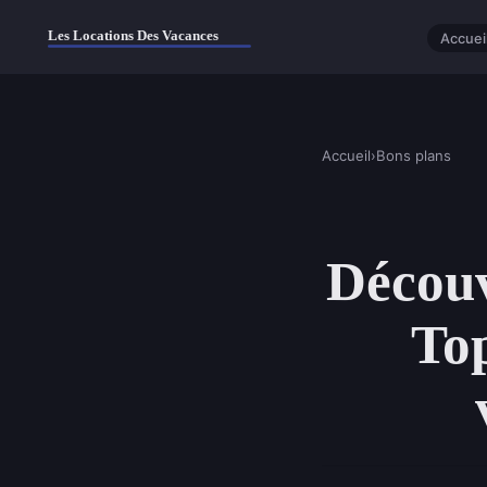
Accuei
Accueil
›
Bons plans
Découv
To