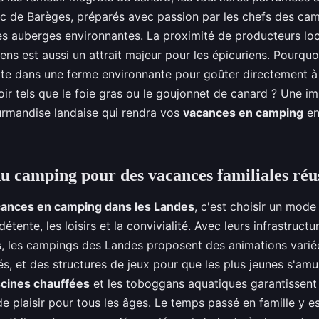
rc de Barèges, préparés avec passion par les chefs des ca
es auberges environnantes. La proximité de producteurs lo
ns est aussi un attrait majeur pour les épicuriens. Pourquo
site dans une ferme environnante pour goûter directement à 
oir tels que le foie gras ou le goujonnet de canard ? Une i
ourmandise landaise qui rendra vos
vacances en camping
en
du camping pour des vacances familiales réu
ances en camping dans les Landes
, c'est choisir un mod
 détente, les loisirs et la convivialité. Avec leurs infrastruc
es, les campings des Landes proposent des animations vari
s, et des structures de jeux pour que les plus jeunes s'am
scines chauffées
et les toboggans aquatiques garantissen
de plaisir pour tous les âges. Le temps passé en famille y es