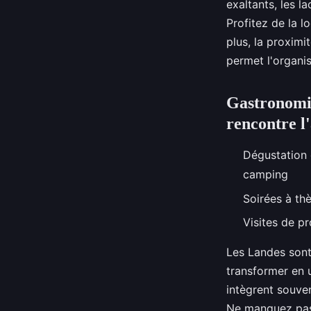
exaltants, les 
Profitez de la 
plus, la proxim
permet l'organi
Gastronomie
rencontre l'
Dégustation 
camping
Soirées à th
Visites de p
Les Landes sont
transformer en 
intègrent souv
Ne manquez pas 