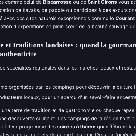
lacs comme celui de
Biscarrosse
ou de
Saint Girons
vous at
location de kayaks, de paddle ou participez à des excursion
ité avec des sites naturels exceptionnels comme le
Courant
sation d'expéditions en plein cœur de la beauté sauvage d
 et traditions landaises : quand la gourman
authenticité
de spécialités régionales dans les marchés locaux et resta
ème organisées par les campings pour découvrir la culture 
roducteurs locaux, pour un aperçu d'un savoir-faire ancestra
 une terre de tradition et de gastronomie où chaque repas
une découverte culinaire. Les campings de la région l'ont b
ent à leur programme des
soirées à thème
qui célèbrent la c
les fameux magrets de canard, les tourtières parfumées à