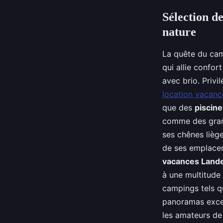
Sélection d
nature
La quête du cam
qui allie confor
avec brio. Privi
location vacanc
que des
piscin
comme des gra
ses chênes liège
de ses emplacem
vacances Land
à une multitude
campings tels 
panoramas except
les amateurs de