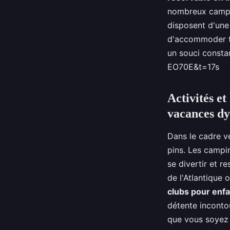
nombreux camp
disposent d'une
d'accommoder to
un souci consta
EO70E&t=17s
Activités et
vacances d
Dans le cadre v
pins. Les campi
se divertir et r
de l'Atlantique 
clubs pour enf
détente inconto
que vous soyez 