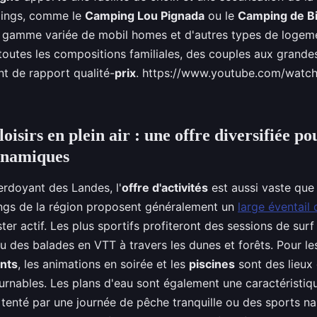
ings, comme le
Camping Lou Pignada
ou le
Camping de B
 gamme variée de mobil homes et d'autres types de logeme
utes les compositions familiales, des couples aux grandes
nt de rapport qualité-
prix
. https://www.youtube.com/watc
 loisirs en plein air : une offre diversifiée po
ynamiques
erdoyant des Landes, l'
offre d'activités
est aussi vaste que 
ngs de la région proposent généralement un
large éventail 
ester actif. Les plus sportifs profiteront des sessions de sur
ou des balades en VTT à travers les dunes et forêts. Pour les
ants
, les animations en soirée et les
piscines
sont des lieux 
urnables. Les plans d'eau sont également une caractéristiq
tenté par une journée de pêche tranquille ou des sports na